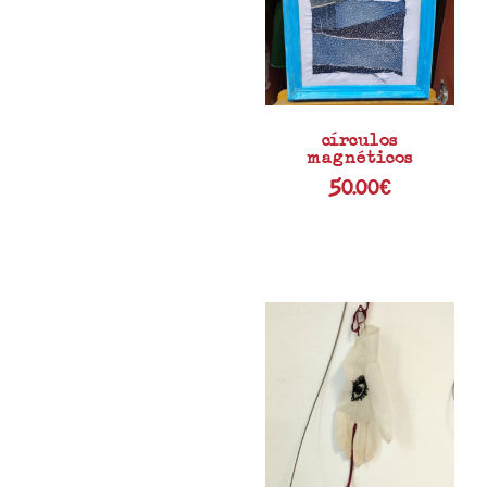
círculos
magnéticos
50.00
€