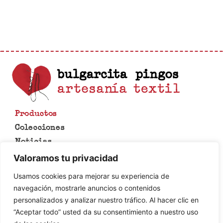
Productos
Colecciones
Noticias
Lo que se hace en esta casa
Valoramos tu privacidad
Contacto
Usamos cookies para mejorar su experiencia de
Aviso legal
navegación, mostrarle anuncios o contenidos
Política de cookies
personalizados y analizar nuestro tráfico. Al hacer clic en
Política de privacidad
“Aceptar todo” usted da su consentimiento a nuestro uso