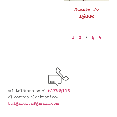
guante ojo
15.00
€
1
2
3
4
5
mi teléfono es el
622784115
el correo electrónico:
bulgarcita@gmail.com