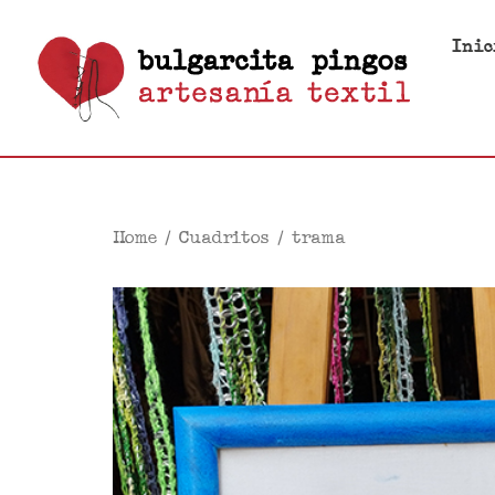
Inic
Home
/
Cuadritos
/ trama