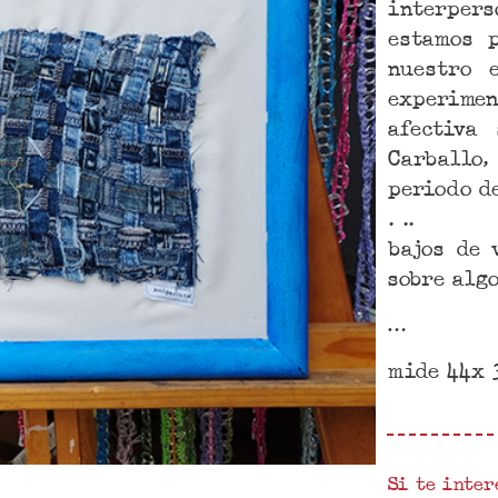
interpers
estamos 
nuestro 
experimen
afectiva
Carballo,
periodo d
. ..
bajos de 
sobre alg
…
mide 44x 
Si te inter