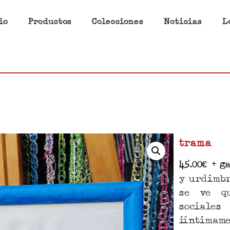
io
Productos
Colecciones
Noticias
L
trama
45.00
€
+ ga
y urdimb
se ve qu
sociale
iíntimam