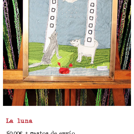
La luna
50.00
€
+ gastos de envío