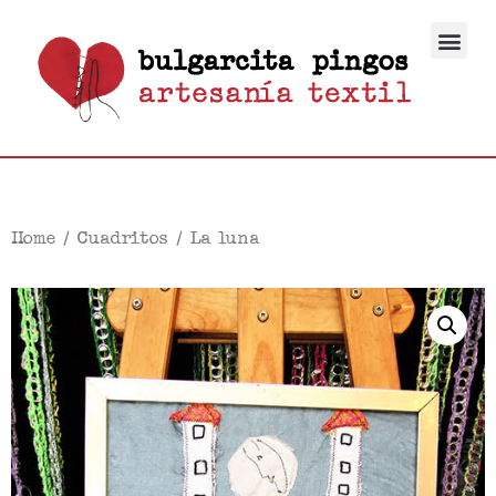
Home
/
Cuadritos
/ La luna