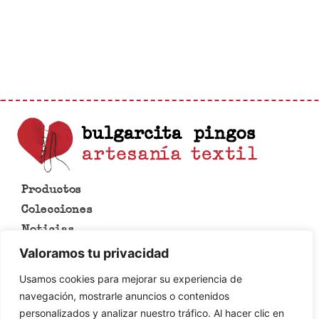
Productos
Colecciones
Noticias
Lo que se hace en esta casa
Valoramos tu privacidad
Contacto
Usamos cookies para mejorar su experiencia de
Aviso legal
navegación, mostrarle anuncios o contenidos
Política de cookies
personalizados y analizar nuestro tráfico. Al hacer clic en