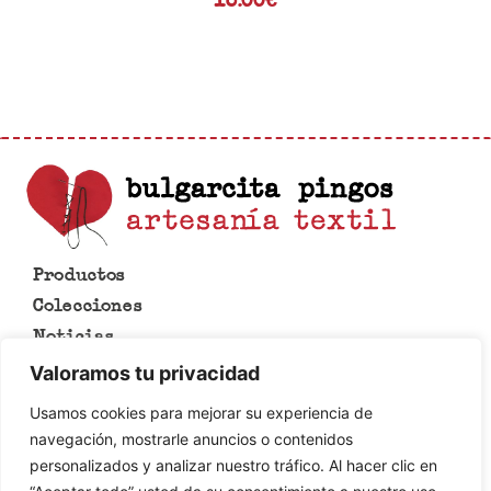
18.00
€
Productos
Colecciones
Noticias
Lo que se hace en esta casa
Valoramos tu privacidad
Contacto
Usamos cookies para mejorar su experiencia de
Aviso legal
navegación, mostrarle anuncios o contenidos
Política de cookies
personalizados y analizar nuestro tráfico. Al hacer clic en
Política de privacidad