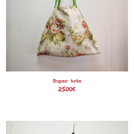
Super tote
25.00
€