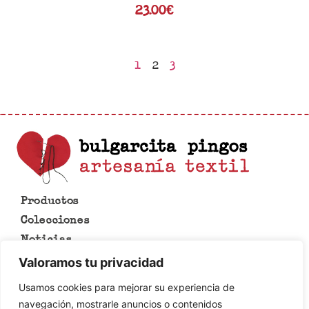
23.00
€
1
2
3
Productos
Colecciones
Noticias
Lo que se hace en esta casa
Valoramos tu privacidad
Contacto
Usamos cookies para mejorar su experiencia de
Aviso legal
navegación, mostrarle anuncios o contenidos